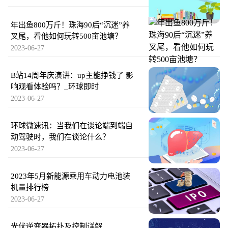
年出鱼800万斤！珠海90后“沉迷”养
叉尾，看他如何玩转500亩池塘？
2023-06-27
B站14周年庆演讲：up主能挣钱了 影
响观看体验吗？_环球即时
2023-06-27
环球微速讯：当我们在谈论端到端自
动驾驶时，我们在谈论什么？
2023-06-27
2023年5月新能源乘用车动力电池装
机量排行榜
2023-06-27
光伏逆变器拓扑及控制详解