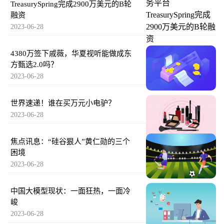
TreasurySpring完成2900万美元的B轮
融资
2023-06-28
4380万签下戚薇，华夏视听能做成东
方甄选2.0吗？
2023-06-28
世界速递！谁在买万元小电驴？
2023-06-28
焦点讯息：“硅谷狠人”黄仁勋的三个
困境
2023-06-28
中国大模型现状：一面狂热，一面冷
峻
2023-06-28