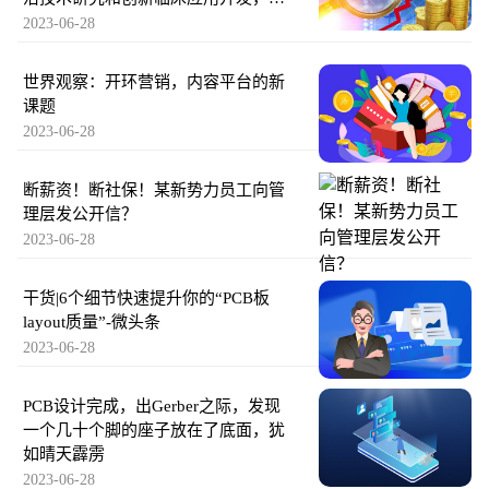
乘资本担任独家财务顾问|热闻
2023-06-28
世界观察：开环营销，内容平台的新
课题
2023-06-28
断薪资！断社保！某新势力员工向管
理层发公开信？
2023-06-28
干货|6个细节快速提升你的“PCB板
layout质量”-微头条
2023-06-28
PCB设计完成，出Gerber之际，发现
一个几十个脚的座子放在了底面，犹
如晴天霹雳
2023-06-28