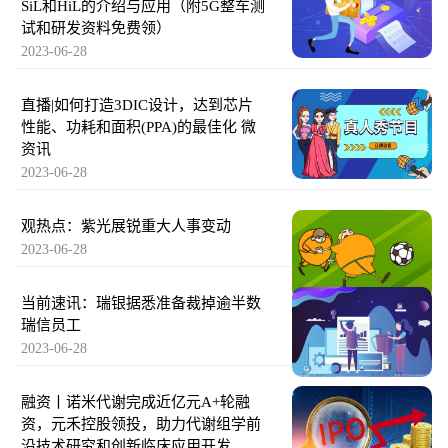
SiL和HiL的介绍与应用（附5G整车测
试和研发资料免费领）
2023-06-28
直播|如何打造3DIC设计，达到芯片
性能、功耗和面积(PPA)的最佳化 微
资讯
2023-06-28
观热点：紫光展锐重大人事变动
2023-06-28
当前速讯：瑞银据悉准备裁掉逾半数
瑞信员工
2023-06-28
融资丨诺米代谢完成近亿元A+轮融
资，元禾控股领投，助力代谢组学前
沿技术研究和创新临床应用开发，凯