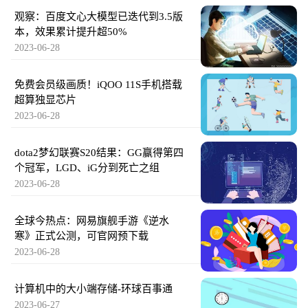
观察：百度文心大模型已迭代到3.5版
本，效果累计提升超50%
2023-06-28
免费会员级画质！iQOO 11S手机搭载
超算独显芯片
2023-06-28
dota2梦幻联赛S20结果：GG赢得第四
个冠军，LGD、iG分到死亡之组
2023-06-28
全球今热点：网易旗舰手游《逆水
寒》正式公测，可官网预下载
2023-06-28
计算机中的大小端存储-环球百事通
2023-06-27